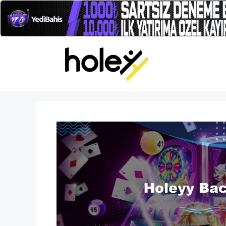
İçeriğe
atla