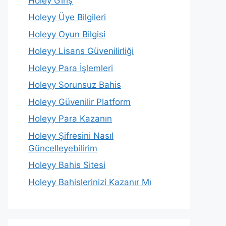
Holey Giriş
Holeyy Üye Bilgileri
Holeyy Oyun Bilgisi
Holeyy Lisans Güvenilirliği
Holeyy Para İşlemleri
Holeyy Sorunsuz Bahis
Holeyy Güvenilir Platform
Holeyy Para Kazanın
Holeyy Şifresini Nasıl
Güncelleyebilirim
Holeyy Bahis Sitesi
Holeyy Bahislerinizi Kazanır Mı