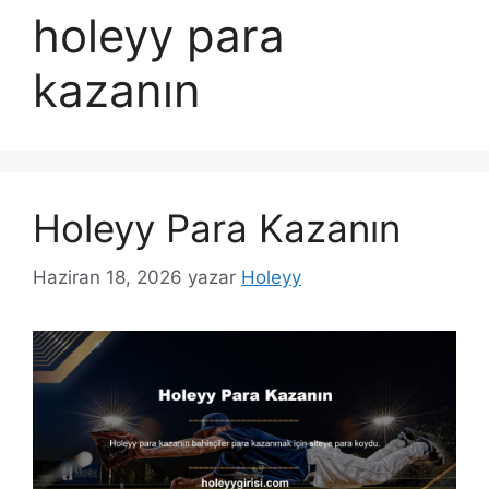
holeyy para
kazanın
Holeyy Para Kazanın
Haziran 18, 2026
yazar
Holeyy