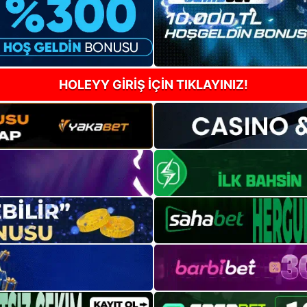
HOLEYY GİRİŞ İÇİN TIKLAYINIZ!