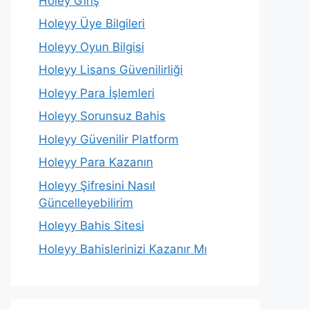
Holey Giriş
Holeyy Üye Bilgileri
Holeyy Oyun Bilgisi
Holeyy Lisans Güvenilirliği
Holeyy Para İşlemleri
Holeyy Sorunsuz Bahis
Holeyy Güvenilir Platform
Holeyy Para Kazanın
Holeyy Şifresini Nasıl
Güncelleyebilirim
Holeyy Bahis Sitesi
Holeyy Bahislerinizi Kazanır Mı