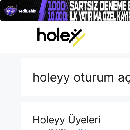
İçeriğe
atla
holeyy oturum a
Holeyy Üyeleri