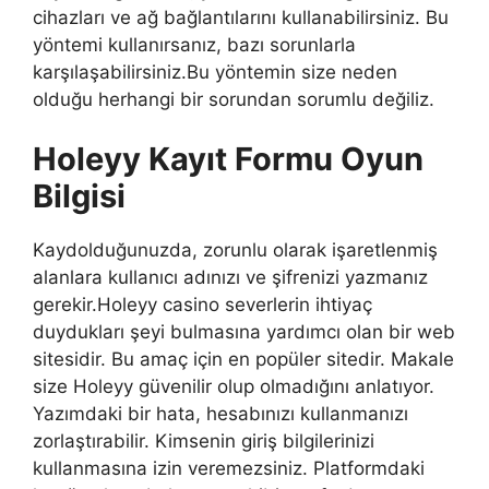
cihazları ve ağ bağlantılarını kullanabilirsiniz. Bu
yöntemi kullanırsanız, bazı sorunlarla
karşılaşabilirsiniz.Bu yöntemin size neden
olduğu herhangi bir sorundan sorumlu değiliz.
Holeyy Kayıt Formu Oyun
Bilgisi
Kaydolduğunuzda, zorunlu olarak işaretlenmiş
alanlara kullanıcı adınızı ve şifrenizi yazmanız
gerekir.Holeyy casino severlerin ihtiyaç
duydukları şeyi bulmasına yardımcı olan bir web
sitesidir. Bu amaç için en popüler sitedir. Makale
size Holeyy güvenilir olup olmadığını anlatıyor.
Yazımdaki bir hata, hesabınızı kullanmanızı
zorlaştırabilir. Kimsenin giriş bilgilerinizi
kullanmasına izin veremezsiniz. Platformdaki