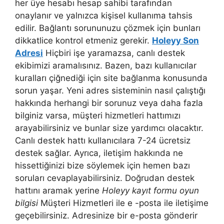
her üye hesabı hesap sahibi tarafından
onaylanır ve yalnızca kişisel kullanıma tahsis
edilir. Bağlantı sorununuzu çözmek için bunları
dikkatlice kontrol etmeniz gerekir.
Holeyy Son
Adresi
Hiçbiri işe yaramazsa, canlı destek
ekibimizi aramalısınız. Bazen, bazı kullanıcılar
kuralları çiğnediği için site bağlanma konusunda
sorun yaşar. Yeni adres sisteminin nasıl çalıştığı
hakkında herhangi bir sorunuz veya daha fazla
bilginiz varsa, müşteri hizmetleri hattımızı
arayabilirsiniz ve bunlar size yardımcı olacaktır.
Canlı destek hattı kullanıcılara 7-24 ücretsiz
destek sağlar. Ayrıca, iletişim hakkında ne
hissettiğinizi bize söylemek için hemen bazı
soruları cevaplayabilirsiniz. Doğrudan destek
hattını aramak yerine
Holeyy kayıt formu oyun
bilgisi
Müşteri Hizmetleri ile e -posta ile iletişime
geçebilirsiniz. Adresinize bir e-posta gönderir