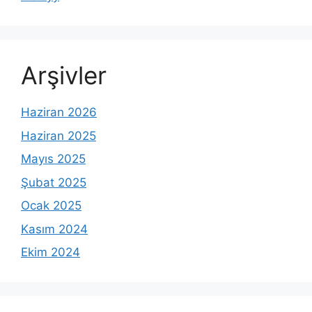
Arşivler
Haziran 2026
Haziran 2025
Mayıs 2025
Şubat 2025
Ocak 2025
Kasım 2024
Ekim 2024