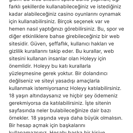
farklı şekillerde kullanabileceğiniz ve istediğiniz
kadar alabileceğiniz casino oyunlarını oynamak
için kullanabilirsiniz. Birçok seçenek var ve
hemen nasıl yaptığınızı görebilirsiniz. Bu, spor ve
diğer etkinliklere bahse girebileceğiniz bir web
sitesidir. Güven, şeffaflık, kullanıcı hakları ve
gizlilik kurallarını takip eder. Bu kurallar, web
sitesini kullanan insanlar olan Holeyy için
önemlidir. Holeyy bu katı kurallarla
yüzleşmesine gerek yoktur. Bir dolandırıcı
değilseniz ve siteyi yasadışı amaçlarla
kullanmak istemiyorsanız Holeyy katılabilirsiniz.
18 yaşın altındaysanız ve hiçbir şey ödemeniz
gerekmiyorsa da katılabilirsiniz. İşte sitenin
sayfasında neler bulabileceğinize dair bazı
örnekler. 18 yaşında veya daha büyük olmalısın.
Bir hesap açmak için başkalarını
kullanamazsınız. Hesabı başka bir kişiye