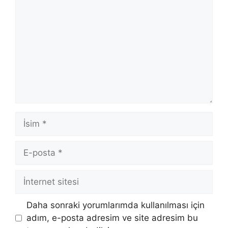
İsim
E-
posta
İnternet
sitesi
Daha sonraki yorumlarımda kullanılması için
adım, e-posta adresim ve site adresim bu