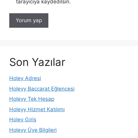
tarayıcıya kaydedilsin.
Son Yazılar
Holey Adresi
Holeyy Baccarat Eğlencesi
Holeyy Tek Hesap
Holeyy Hizmet Katılımı
Holey Giriş
Holeyy Üye Bilgileri