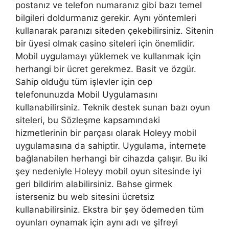
postanız ve telefon numaranız gibi bazı temel
bilgileri doldurmanız gerekir. Aynı yöntemleri
kullanarak paranızı siteden çekebilirsiniz. Sitenin
bir üyesi olmak casino siteleri için önemlidir.
Mobil uygulamayı yüklemek ve kullanmak için
herhangi bir ücret gerekmez. Basit ve özgür.
Sahip olduğu tüm işlevler için cep
telefonunuzda Mobil Uygulamasını
kullanabilirsiniz. Teknik destek sunan bazı oyun
siteleri, bu Sözleşme kapsamındaki
hizmetlerinin bir parçası olarak Holeyy mobil
uygulamasına da sahiptir. Uygulama, internete
bağlanabilen herhangi bir cihazda çalışır. Bu iki
şey nedeniyle Holeyy mobil oyun sitesinde iyi
geri bildirim alabilirsiniz. Bahse girmek
isterseniz bu web sitesini ücretsiz
kullanabilirsiniz. Ekstra bir şey ödemeden tüm
oyunları oynamak için aynı adı ve şifreyi