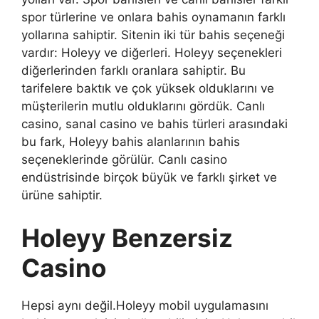
spor türlerine ve onlara bahis oynamanın farklı
yollarına sahiptir. Sitenin iki tür bahis seçeneği
vardır: Holeyy ve diğerleri. Holeyy seçenekleri
diğerlerinden farklı oranlara sahiptir. Bu
tarifelere baktık ve çok yüksek olduklarını ve
müşterilerin mutlu olduklarını gördük. Canlı
casino, sanal casino ve bahis türleri arasındaki
bu fark, Holeyy bahis alanlarının bahis
seçeneklerinde görülür. Canlı casino
endüstrisinde birçok büyük ve farklı şirket ve
ürüne sahiptir.
Holeyy Benzersiz
Casino
Hepsi aynı değil.Holeyy mobil uygulamasını