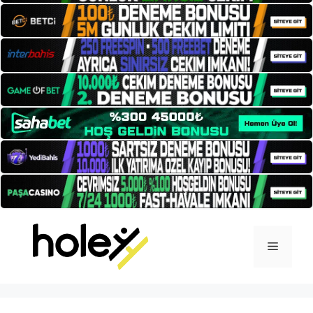
İçeriğe
atla
Menü