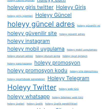
holeyy casino oyunları
holeyy giris twitter
Holeyy Giriş
Holeyy Güncel
holeyy giriş i̇şlemleri
holeyy güncel adres
holeyy güvenilir mi
holeyy güvenilir site
holeyy güvenli adres
holeyy instagram
holeyy mobil uygulama
holeyy mobil uygulaması
holeyy oturum adresi
holeyy oturum açma
holeyy oyun oynayın
holeyy promosyon
holeyy para kazanın
holeyy promosyon kodu
holeyy site depozitosu
Holeyy Telegram
holeyy sportsbook seçenekleri
Holeyy Twitter
holeyy web türü
holeyy whatsapp
holeyy ödemesi web türü
holeyy üyeleri
holeyy üyelik
holeyy üyelik gereklilikleri