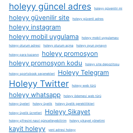
holeyy güncel adres
holeyy güvenilir mi
holeyy güvenilir site
holeyy güvenli adres
holeyy instagram
holeyy mobil uygulama
holeyy mobil uygulaması
holeyy oturum adresi
holeyy oturum açma
holeyy oyun oynayın
holeyy promosyon
holeyy para kazanın
holeyy promosyon kodu
holeyy site depozitosu
Holeyy Telegram
holeyy sportsbook seçenekleri
Holeyy Twitter
holeyy web türü
holeyy whatsapp
holeyy ödemesi web türü
holeyy üyeleri
holeyy üyelik
holeyy üyelik gereklilikleri
Holeyy Şikayet
holeyy üyelik ücretleri
holeyy şifresini nasıl güncelleyebilirim
holeyy şikayet yönetimi
kayit holeyy
yeni adresi holeyy