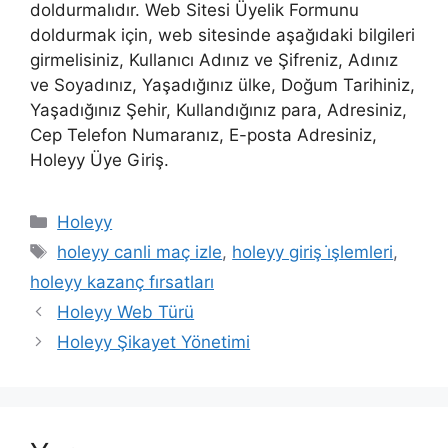
doldurmalıdır. Web Sitesi Üyelik Formunu
doldurmak için, web sitesinde aşağıdaki bilgileri
girmelisiniz, Kullanıcı Adınız ve Şifreniz, Adınız
ve Soyadınız, Yaşadığınız ülke, Doğum Tarihiniz,
Yaşadığınız Şehir, Kullandığınız para, Adresiniz,
Cep Telefon Numaranız, E-posta Adresiniz,
Holeyy Üye Giriş.
Kategoriler
Holeyy
Etiketler
holeyy canli maç izle
,
holeyy giriş i̇şlemleri
,
holeyy kazanç fırsatları
Holeyy Web Türü
Holeyy Şikayet Yönetimi