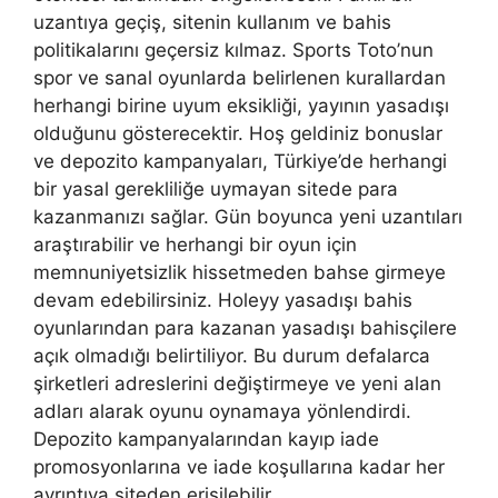
uzantıya geçiş, sitenin kullanım ve bahis
politikalarını geçersiz kılmaz. Sports Toto’nun
spor ve sanal oyunlarda belirlenen kurallardan
herhangi birine uyum eksikliği, yayının yasadışı
olduğunu gösterecektir. Hoş geldiniz bonuslar
ve depozito kampanyaları, Türkiye’de herhangi
bir yasal gerekliliğe uymayan sitede para
kazanmanızı sağlar. Gün boyunca yeni uzantıları
araştırabilir ve herhangi bir oyun için
memnuniyetsizlik hissetmeden bahse girmeye
devam edebilirsiniz. Holeyy yasadışı bahis
oyunlarından para kazanan yasadışı bahisçilere
açık olmadığı belirtiliyor. Bu durum defalarca
şirketleri adreslerini değiştirmeye ve yeni alan
adları alarak oyunu oynamaya yönlendirdi.
Depozito kampanyalarından kayıp iade
promosyonlarına ve iade koşullarına kadar her
ayrıntıya siteden erişilebilir.