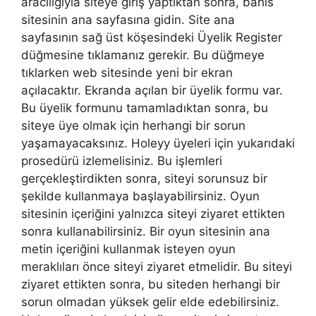
aracılığıyla siteye giriş yaptıktan sonra, bahis
sitesinin ana sayfasına gidin. Site ana
sayfasının sağ üst köşesindeki Üyelik Register
düğmesine tıklamanız gerekir. Bu düğmeye
tıklarken web sitesinde yeni bir ekran
açılacaktır. Ekranda açılan bir üyelik formu var.
Bu üyelik formunu tamamladıktan sonra, bu
siteye üye olmak için herhangi bir sorun
yaşamayacaksınız. Holeyy üyeleri için yukarıdaki
prosedürü izlemelisiniz. Bu işlemleri
gerçekleştirdikten sonra, siteyi sorunsuz bir
şekilde kullanmaya başlayabilirsiniz. Oyun
sitesinin içeriğini yalnızca siteyi ziyaret ettikten
sonra kullanabilirsiniz. Bir oyun sitesinin ana
metin içeriğini kullanmak isteyen oyun
meraklıları önce siteyi ziyaret etmelidir. Bu siteyi
ziyaret ettikten sonra, bu siteden herhangi bir
sorun olmadan yüksek gelir elde edebilirsiniz.