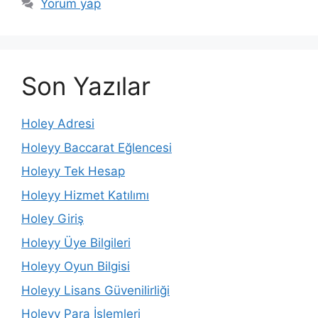
Yorum yap
Son Yazılar
Holey Adresi
Holeyy Baccarat Eğlencesi
Holeyy Tek Hesap
Holeyy Hizmet Katılımı
Holey Giriş
Holeyy Üye Bilgileri
Holeyy Oyun Bilgisi
Holeyy Lisans Güvenilirliği
Holeyy Para İşlemleri