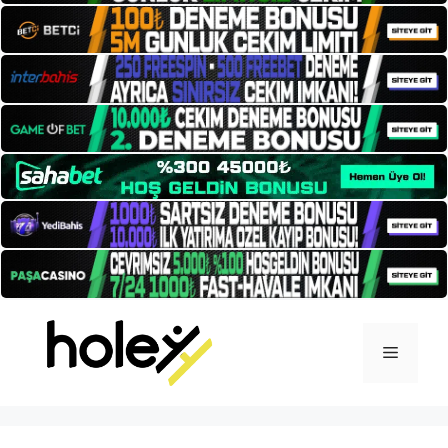
İçeriğe
atla
Menü