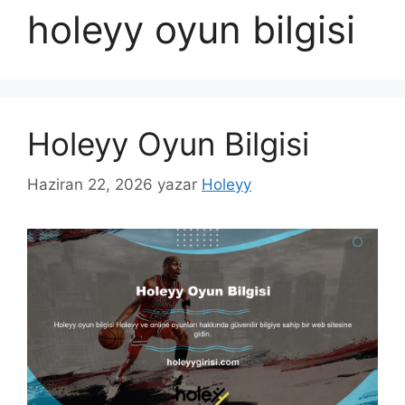
holeyy oyun bilgisi
Holeyy Oyun Bilgisi
Haziran 22, 2026
yazar
Holeyy