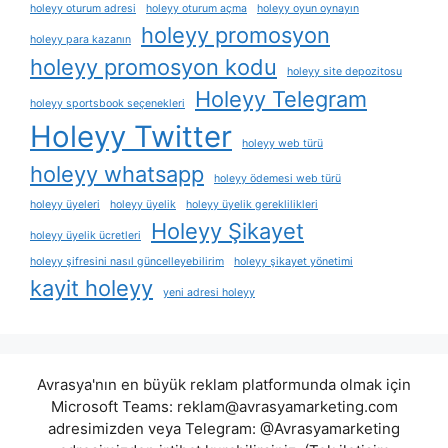
holeyy oturum adresi
holeyy oturum açma
holeyy oyun oynayın
holeyy promosyon
holeyy para kazanın
holeyy promosyon kodu
holeyy site depozitosu
Holeyy Telegram
holeyy sportsbook seçenekleri
Holeyy Twitter
holeyy web türü
holeyy whatsapp
holeyy ödemesi web türü
holeyy üyeleri
holeyy üyelik
holeyy üyelik gereklilikleri
Holeyy Şikayet
holeyy üyelik ücretleri
holeyy şifresini nasıl güncelleyebilirim
holeyy şikayet yönetimi
kayit holeyy
yeni adresi holeyy
Avrasya'nın en büyük reklam platformunda olmak için
Microsoft Teams:
reklam@avrasyamarketing.com
adresimizden veya Telegram: @Avrasyamarketing