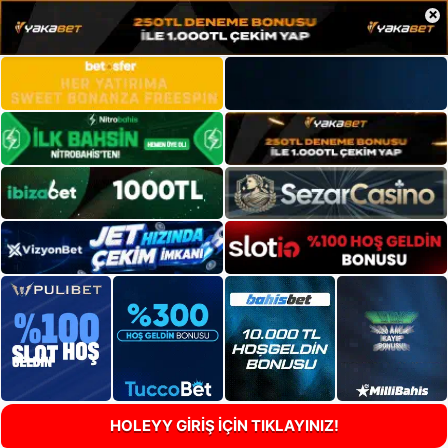
×
HOLEYY GİRİŞ İÇİN TIKLAYINIZ!