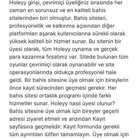
Holeyy girişi, çevrimiçi üyeliğiniz sırasında her
zaman en sorunsuz ve en kaliteli bahis
sitelerinden biri olmuştur. Bahis siteleri,
profesyonellik ve kalkınma açısından diğer
platformları aşarak kullanıcılarına sürekli olarak
yüksek kaliteli bir hizmet sunar. Bu sitenin bir
üyesi olarak, tüm Holeyy oynama ve gerçek
para kazanma fırsatınız var. Sitede bulunan tüm
oyunlar çevrimiçi olarak oynanabilir ve site
operasyonlarında oldukça profesyonel hale
geldi. Bir bahis sitesine üye olmak için bireylerin
önce kayıt sürecinden geçmesi gerekir. Her
bahis sitesi ortaklık programı içinde farklı
hizmetler sunar. Holeyy nasıl üyesi olunur?
Bahis sitesine üye olmak için bireyler geçerli
adresi ziyaret etmeli ve ardından Kayıt
sayfasına geçmelidir. Kayıt formunda gerekli
tüm ayrıntıları lütfen tamamlayın. Üye olmak için