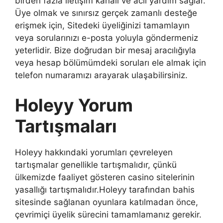
birden fazla iletişim kanalı ve acil yardım sağlar.
Üye olmak ve sınırsız gerçek zamanlı desteğe
erişmek için, Sitedeki üyeliğinizi tamamlayın
veya sorularınızı e-posta yoluyla göndermeniz
yeterlidir. Bize doğrudan bir mesaj aracılığıyla
veya hesap bölümümdeki soruları ele almak için
telefon numaramızı arayarak ulaşabilirsiniz.
Holeyy Yorum
Tartışmaları
Holeyy hakkındaki yorumları çevreleyen
tartışmalar genellikle tartışmalıdır, çünkü
ülkemizde faaliyet gösteren casino sitelerinin
yasallığı tartışmalıdır.Holeyy tarafından bahis
sitesinde sağlanan oyunlara katılmadan önce,
çevrimiçi üyelik sürecini tamamlamanız gerekir.