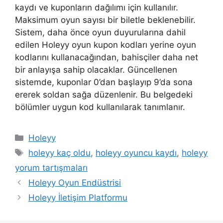
kaydı ve kuponların dağılımı için kullanılır.
Maksimum oyun sayısı bir biletle beklenebilir.
Sistem, daha önce oyun duyurularına dahil
edilen Holeyy oyun kupon kodları yerine oyun
kodlarını kullanacağından, bahisçiler daha net
bir anlayışa sahip olacaklar. Güncellenen
sistemde, kuponlar 0’dan başlayıp 9’da sona
ererek soldan sağa düzenlenir. Bu belgedeki
bölümler uygun kod kullanılarak tanımlanır.
Kategoriler
Holeyy
Etiketler
holeyy kaç oldu
,
holeyy oyuncu kaydı
,
holeyy
yorum tartışmaları
Holeyy Oyun Endüstrisi
Holeyy İletişim Platformu