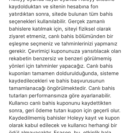
kaydolduktan ve sitenin hesabına fon
yatırdıktan sonra, sitede bulunan tüm bahis
seçenekleri kullanılabilir. Gerçek zamanlı
bahislere katılmak için, siteyi fiziksel olarak
ziyaret etmeniz, canlı bahis bölümünden bir
eşleşme seçmeniz ve tahminlerinizi yapmanız
gerekir. Çevrimiçi kuponunuza yansıtılacak olan
rekabetin benzersiz ve benzeri görülmemiş
yönleri için tahminler yapacağız. Canlı bahis
kuponları tamamen doldurulduğunda, sisteme
kaydedilecekleri ve bahis başvurusunun
tamamlanacağı öngörülmektedir. Canlı bahis
tutarları performansınıza göre ayarlanabilir.
Kullanıcı canlı bahis kuponunu kaydettikten
sonra, geri ödeme tutarı kupon için geçerli olur.
Kaydedilmemiş bahisler Holeyy kayıt ve kupon
olarak kabul edilecek ve kullanıcı herhangi bir
ödül almayacaktır. Esasen, bu, etkinlik hala