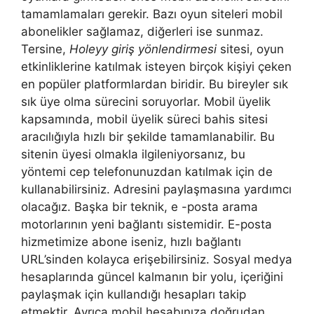
tamamlamaları gerekir. Bazı oyun siteleri mobil
abonelikler sağlamaz, diğerleri ise sunmaz.
Tersine,
Holeyy giriş yönlendirmesi
sitesi, oyun
etkinliklerine katılmak isteyen birçok kişiyi çeken
en popüler platformlardan biridir. Bu bireyler sık ​​
sık üye olma sürecini soruyorlar. Mobil üyelik
kapsamında, mobil üyelik süreci bahis sitesi
aracılığıyla hızlı bir şekilde tamamlanabilir. Bu
sitenin üyesi olmakla ilgileniyorsanız, bu
yöntemi cep telefonunuzdan katılmak için de
kullanabilirsiniz. Adresini paylaşmasına yardımcı
olacağız. Başka bir teknik, e -posta arama
motorlarının yeni bağlantı sistemidir. E-posta
hizmetimize abone iseniz, hızlı bağlantı
URL’sinden kolayca erişebilirsiniz. Sosyal medya
hesaplarında güncel kalmanın bir yolu, içeriğini
paylaşmak için kullandığı hesapları takip
etmektir. Ayrıca mobil hesabınıza doğrudan