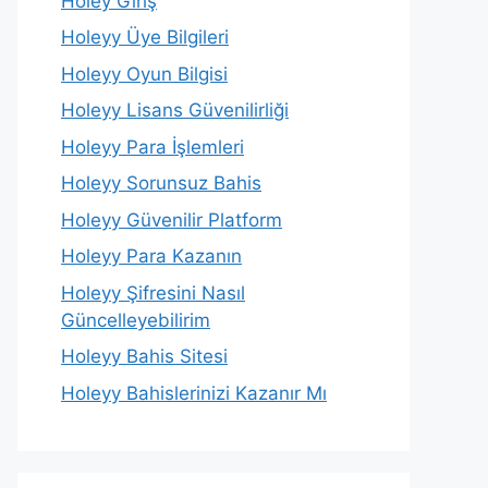
Holey Giriş
Holeyy Üye Bilgileri
Holeyy Oyun Bilgisi
Holeyy Lisans Güvenilirliği
Holeyy Para İşlemleri
Holeyy Sorunsuz Bahis
Holeyy Güvenilir Platform
Holeyy Para Kazanın
Holeyy Şifresini Nasıl
Güncelleyebilirim
Holeyy Bahis Sitesi
Holeyy Bahislerinizi Kazanır Mı