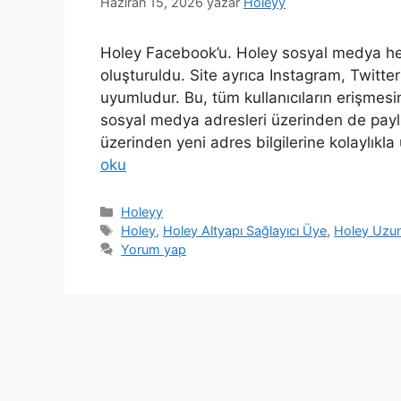
Haziran 15, 2026
yazar
Holeyy
Holey Facebook’u. Holey sosyal medya hesap
oluşturuldu. Site ayrıca Instagram, Twitte
uyumludur. Bu, tüm kullanıcıların erişmesi
sosyal medya adresleri üzerinden de paylaş
üzerinden yeni adres bilgilerine kolaylıkla
oku
Kategoriler
Holeyy
Etiketler
Holey
,
Holey Altyapı Sağlayıcı Üye
,
Holey Uzun
Yorum yap