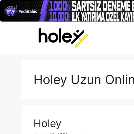
İçeriğe
atla
Holey Uzun Onli
Holey