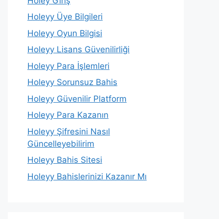
Holey Giriş
Holeyy Üye Bilgileri
Holeyy Oyun Bilgisi
Holeyy Lisans Güvenilirliği
Holeyy Para İşlemleri
Holeyy Sorunsuz Bahis
Holeyy Güvenilir Platform
Holeyy Para Kazanın
Holeyy Şifresini Nasıl
Güncelleyebilirim
Holeyy Bahis Sitesi
Holeyy Bahislerinizi Kazanır Mı