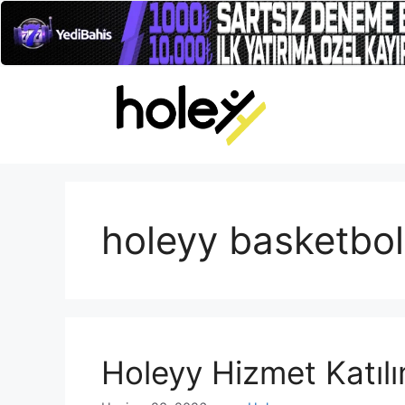
İçeriğe
atla
holeyy basketbol
Holeyy Hizmet Katılı