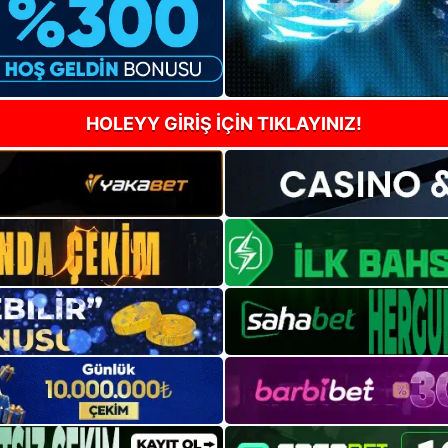
HOLEYY GİRİŞ İÇİN TIKLAYINIZ!