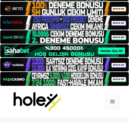
İçeriğe
atla
Menü