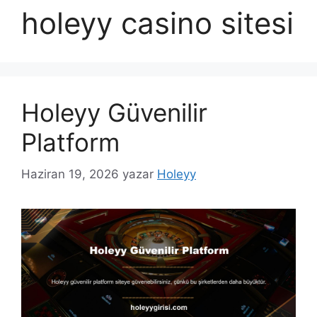
holeyy casino sitesi
Holeyy Güvenilir
Platform
Haziran 19, 2026
yazar
Holeyy