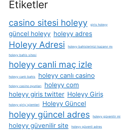
Etiketler
casino sitesi holeyy
giris holeyy
güncel holeyy
holeyy adres
Holeyy Adresi
holeyy bahislerinizi kazanır mı
holeyy bahis sitesi
holeyy canli maç izle
holeyy canlı casino
holeyy canlı bahis
holeyy com
holeyy casino oyunları
holeyy giris twitter
Holeyy Giriş
Holeyy Güncel
holeyy giriş i̇şlemleri
holeyy güncel adres
holeyy güvenilir mi
holeyy güvenilir site
holeyy güvenli adres