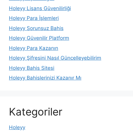
Holeyy Lisans Güvenilirliği
Holeyy Para İşlemleri
Holeyy Sorunsuz Bahis
Holeyy Güvenilir Platform
Holeyy Para Kazanın
Holeyy Şifresini Nasıl Güncelleyebilirim
Holeyy Bahis Sitesi
Holeyy Bahislerinizi Kazanır Mı
Kategoriler
Holeyy