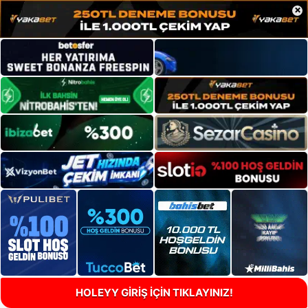
×
HOLEYY GİRİŞ İÇİN TIKLAYINIZ!