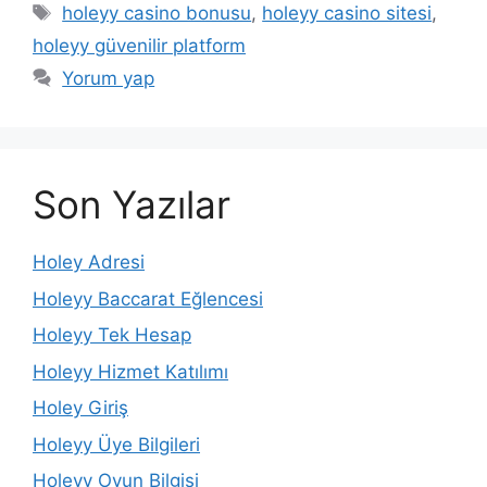
Etiketler
holeyy casino bonusu
,
holeyy casino sitesi
,
holeyy güvenilir platform
Yorum yap
Son Yazılar
Holey Adresi
Holeyy Baccarat Eğlencesi
Holeyy Tek Hesap
Holeyy Hizmet Katılımı
Holey Giriş
Holeyy Üye Bilgileri
Holeyy Oyun Bilgisi