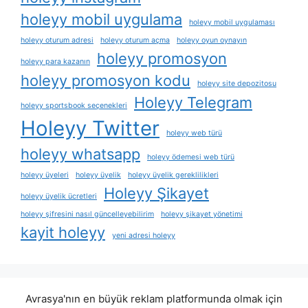
holeyy mobil uygulama
holeyy mobil uygulaması
holeyy oturum adresi
holeyy oturum açma
holeyy oyun oynayın
holeyy promosyon
holeyy para kazanın
holeyy promosyon kodu
holeyy site depozitosu
Holeyy Telegram
holeyy sportsbook seçenekleri
Holeyy Twitter
holeyy web türü
holeyy whatsapp
holeyy ödemesi web türü
holeyy üyeleri
holeyy üyelik
holeyy üyelik gereklilikleri
Holeyy Şikayet
holeyy üyelik ücretleri
holeyy şifresini nasıl güncelleyebilirim
holeyy şikayet yönetimi
kayit holeyy
yeni adresi holeyy
Avrasya'nın en büyük reklam platformunda olmak için