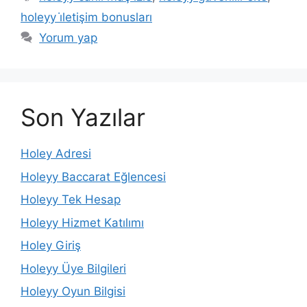
holeyy i̇letişim bonusları
Yorum yap
Son Yazılar
Holey Adresi
Holeyy Baccarat Eğlencesi
Holeyy Tek Hesap
Holeyy Hizmet Katılımı
Holey Giriş
Holeyy Üye Bilgileri
Holeyy Oyun Bilgisi