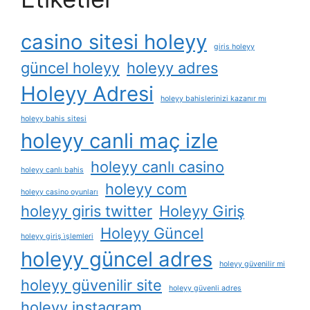
casino sitesi holeyy
giris holeyy
güncel holeyy
holeyy adres
Holeyy Adresi
holeyy bahislerinizi kazanır mı
holeyy bahis sitesi
holeyy canli maç izle
holeyy canlı casino
holeyy canlı bahis
holeyy com
holeyy casino oyunları
holeyy giris twitter
Holeyy Giriş
Holeyy Güncel
holeyy giriş i̇şlemleri
holeyy güncel adres
holeyy güvenilir mi
holeyy güvenilir site
holeyy güvenli adres
holeyy instagram