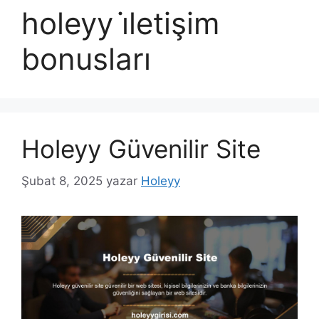
holeyy i̇letişim
bonusları
Holeyy Güvenilir Site
Şubat 8, 2025
yazar
Holeyy