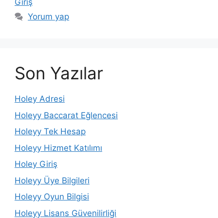
Giriş
Yorum yap
Son Yazılar
Holey Adresi
Holeyy Baccarat Eğlencesi
Holeyy Tek Hesap
Holeyy Hizmet Katılımı
Holey Giriş
Holeyy Üye Bilgileri
Holeyy Oyun Bilgisi
Holeyy Lisans Güvenilirliği