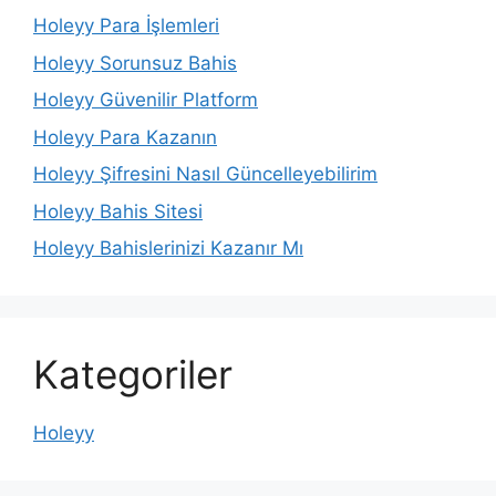
Holeyy Para İşlemleri
Holeyy Sorunsuz Bahis
Holeyy Güvenilir Platform
Holeyy Para Kazanın
Holeyy Şifresini Nasıl Güncelleyebilirim
Holeyy Bahis Sitesi
Holeyy Bahislerinizi Kazanır Mı
Kategoriler
Holeyy