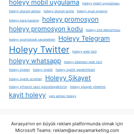
holeyy mobil uygulama
holeyy mobil uygulaması
holeyy oturum adresi
holeyy oturum açma
holeyy oyun oynayın
holeyy promosyon
holeyy para kazanın
holeyy promosyon kodu
holeyy site depozitosu
Holeyy Telegram
holeyy sportsbook seçenekleri
Holeyy Twitter
holeyy web türü
holeyy whatsapp
holeyy ödemesi web türü
holeyy üyeleri
holeyy üyelik
holeyy üyelik gereklilikleri
Holeyy Şikayet
holeyy üyelik ücretleri
holeyy şifresini nasıl güncelleyebilirim
holeyy şikayet yönetimi
kayit holeyy
yeni adresi holeyy
Avrasya'nın en büyük reklam platformunda olmak için
Microsoft Teams:
reklam@avrasyamarketing.com