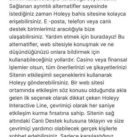
Sağlanan ayrıntılı alternatifler sayesinde
istediğiniz zaman Holeyy bahis sitesine kolayca
erişebilirsiniz. E -posta, telefon veya canlı
destek birimlerimiz aracılığıyla bize
ulaşabilirsiniz. Yardım etmek için buradayız! Bu
alternatifler, web sitesiyle konuşmak ve ne
düşündüğünüzü onlara bildirmek için
kullanabileceğiniz yollardır. Casino veya finansal
işlemler olsun, tüm önerilerinizi ve şikayetlerinizi
Sitenin etkileşimli seçeneklerini kullanarak
Holeyy gönderebilirsiniz. Bir web sitesi
ortamında etkileşim söz konusu olduğunda akla
gelen ilk seçenek olarak dikkat çeken Holeyy
Interactive Line, çevrimiçi olarak her saniye
etkileşim kurma fırsatına sahip. Sitenin sağ
altındaki Canlı Destek kutusuna tıklayın ve size
çevrimiçi yardımcı olabilecek gerçek kişilerle
sohbet edebilirsiniz. Sadece karşılaştığınız