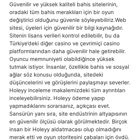
Güvenilir ve yüksek kaliteli bahis sitelerinin,
oradaki tüm bahis meraklıları için bir oyun
değiştirici olduğunu güvenle söyleyebiliriz.Web
sitesi, üyeleri için güvenilir bir bilgi kaynağıdır.
Sitenin lisans verileri kontrol edilebilir, bu da
Türkiye’deki diğer casino ve çevrimiçi casino
platformlarından daha güvenilir hale getirebilir.
Oyuncu memnuniyeti olabildiğince yüksek
tutmak istiyor. İnsanlar, özellikle bahis ve sosyal
ağlar söz konusu olduğunda, sitedeki
düşüncelerini ve görüşlerini paylaşmayı severler.
Holeyy inceleme makalemizdeki tüm ayrıntıları
inceleyebilirsiniz. Holeyy ödeme yapıp
yapmadıklarını sorarsanız, açıkçası evet.
Sansürün yanı sıra, site endüstrinin altyapısının
en güvenilir ölçüsü olarak görülmektedir. Birçok
insan bir Holeyy aldatmacası olup olmadığını
merak etti ve oyun otoritesini çabaları için övdü.