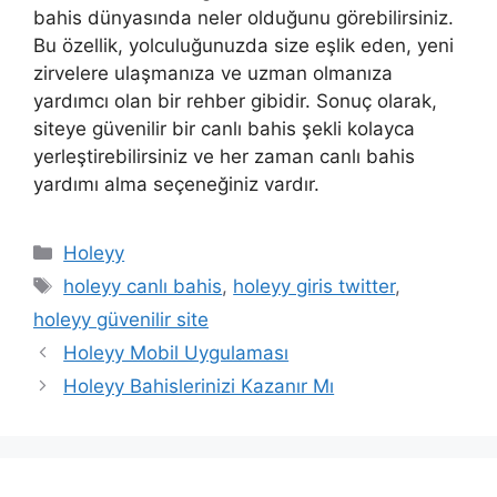
bahis dünyasında neler olduğunu görebilirsiniz.
Bu özellik, yolculuğunuzda size eşlik eden, yeni
zirvelere ulaşmanıza ve uzman olmanıza
yardımcı olan bir rehber gibidir. Sonuç olarak,
siteye güvenilir bir canlı bahis şekli kolayca
yerleştirebilirsiniz ve her zaman canlı bahis
yardımı alma seçeneğiniz vardır.
Kategoriler
Holeyy
Etiketler
holeyy canlı bahis
,
holeyy giris twitter
,
holeyy güvenilir site
Holeyy Mobil Uygulaması
Holeyy Bahislerinizi Kazanır Mı