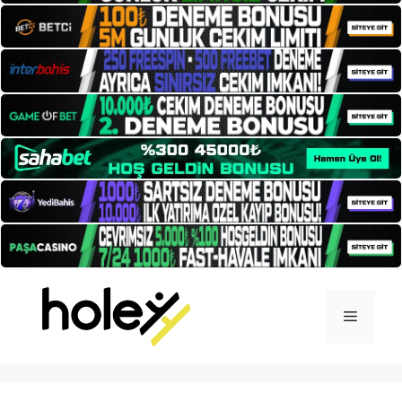
İçeriğe
atla
Menü