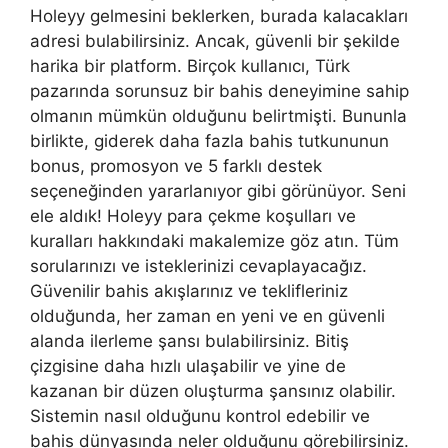
Holeyy gelmesini beklerken, burada kalacakları
adresi bulabilirsiniz. Ancak, güvenli bir şekilde
harika bir platform. Birçok kullanıcı, Türk
pazarında sorunsuz bir bahis deneyimine sahip
olmanın mümkün olduğunu belirtmişti. Bununla
birlikte, giderek daha fazla bahis tutkununun
bonus, promosyon ve 5 farklı destek
seçeneğinden yararlanıyor gibi görünüyor. Seni
ele aldık! Holeyy para çekme koşulları ve
kuralları hakkındaki makalemize göz atın. Tüm
sorularınızı ve isteklerinizi cevaplayacağız.
Güvenilir bahis akışlarınız ve teklifleriniz
olduğunda, her zaman en yeni ve en güvenli
alanda ilerleme şansı bulabilirsiniz. Bitiş
çizgisine daha hızlı ulaşabilir ve yine de
kazanan bir düzen oluşturma şansınız olabilir.
Sistemin nasıl olduğunu kontrol edebilir ve
bahis dünyasında neler olduğunu görebilirsiniz.