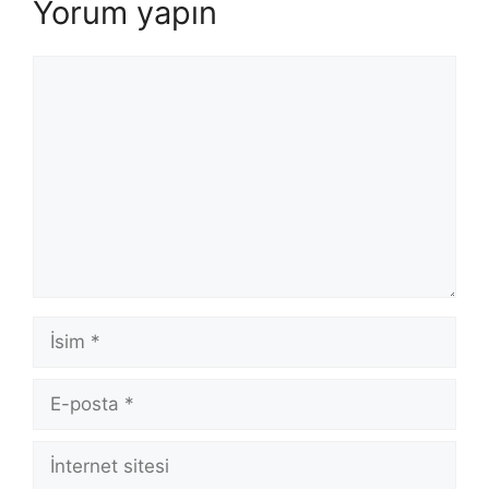
Yorum yapın
Yorum
İsim
E-
posta
İnternet
sitesi