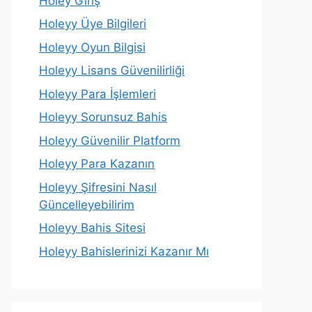
Holey Giriş
Holeyy Üye Bilgileri
Holeyy Oyun Bilgisi
Holeyy Lisans Güvenilirliği
Holeyy Para İşlemleri
Holeyy Sorunsuz Bahis
Holeyy Güvenilir Platform
Holeyy Para Kazanın
Holeyy Şifresini Nasıl
Güncelleyebilirim
Holeyy Bahis Sitesi
Holeyy Bahislerinizi Kazanır Mı