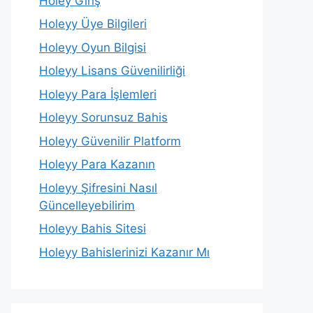
Holey Giriş
Holeyy Üye Bilgileri
Holeyy Oyun Bilgisi
Holeyy Lisans Güvenilirliği
Holeyy Para İşlemleri
Holeyy Sorunsuz Bahis
Holeyy Güvenilir Platform
Holeyy Para Kazanın
Holeyy Şifresini Nasıl
Güncelleyebilirim
Holeyy Bahis Sitesi
Holeyy Bahislerinizi Kazanır Mı