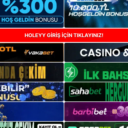
HOLEYY GİRİŞ İÇİN TIKLAYINIZ!