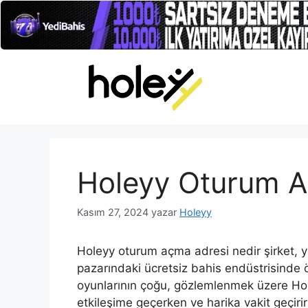
İçeriğe
atla
Holeyy Oturum A
Kasım 27, 2024
yazar
Holeyy
Holeyy oturum açma adresi nedir şirket, yen
pazarındaki ücretsiz bahis endüstrisinde ö
oyunlarının çoğu, gözlemlenmek üzere Holeyy
etkileşime geçerken ve harika vakit geçiri