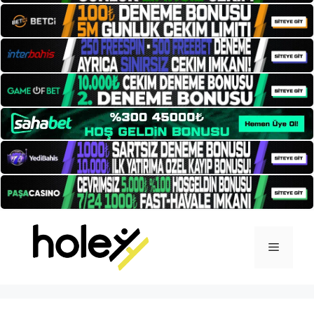
İçeriğe
atla
Menü